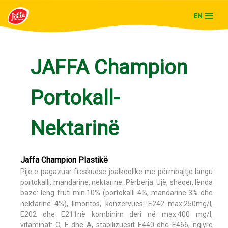
EN
Skip
to
content
JAFFA Champion
Portokall-
Nektarinë
Jaffa Champion Plastikë
Pije e pagazuar freskuese joalkoolike me përmbajtje langu
portokalli, mandarine, nektarine. Përbërja: Ujë, sheqer, lënda
bazë: lëng fruti min.10% (portokalli 4%, mandarine 3% dhe
nektarine 4%), limontos, konzervues: E242 max.250mg/l,
E202 dhe E211në kombinim deri në max.400 mg/l,
vitaminat: C, E dhe A, stabilizuesit E440 dhe E466, ngjyrë