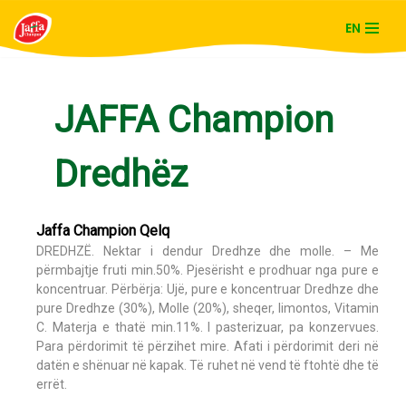
EN
Skip
to
content
JAFFA Champion
Dredhëz
Jaffa Champion Qelq
DREDHZË. Nektar i dendur Dredhze dhe molle. – Me
përmbajtje fruti min.50%. Pjesërisht e prodhuar nga pure e
koncentruar. Përbërja: Ujë, pure e koncentruar Dredhze dhe
pure Dredhze (30%), Molle (20%), sheqer, limontos, Vitamin
C. Materja e thatë min.11%. I pasterizuar, pa konzervues.
Para përdorimit të përzihet mire. Afati i përdorimit deri në
datën e shënuar në kapak. Të ruhet në vend të ftohtë dhe të
errët.